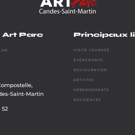
 Art Parc
Principaux l
LAN
VISITE JOURNÉE
ÉVÈNEMENTS
RESTAURATION
ARTISTES
Compostelle,
HÉBERGEMENTS
es-Saint-Martin
RÉSIDENCES
 52