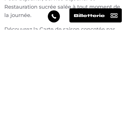
Restauration sucrée salée à tout moment de
la journée.
Billetterie
Découvrez la Carte de saison concotée par
notre Chef : Pâtes fraiches, Salades, Quiches,
Plats Signature, Planches ainsi qu'une
sélection de desserts et de glaces artisanales.
Pensez à réserver en prévoyant votre visite.
Téléphone :
02 47 93 69 17
MENU EN LIGNE
RESTAURATION À TOUTE HEURE