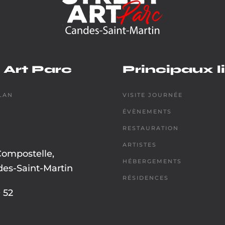
 Art Parc
Principaux l
LAN
VISITE JOURNÉE
ÉVÈNEMENTS
RESTAURATION
ARTISTES
Compostelle,
HÉBERGEMENTS
es-Saint-Martin
RÉSIDENCES
 52