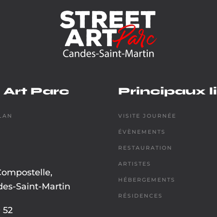
 Art Parc
Principaux l
LAN
VISITE JOURNÉE
ÉVÈNEMENTS
RESTAURATION
ARTISTES
Compostelle,
HÉBERGEMENTS
es-Saint-Martin
RÉSIDENCES
 52