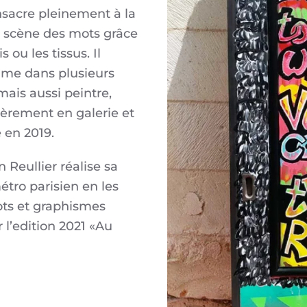
onsacre pleinement à la
n scène des mots grâce
is ou les tissus. Il
ume dans plusieurs
mais aussi peintre,
ièrement en galerie et
e en 2019.
n Reullier réalise sa
étro parisien en les
ots et graphismes
 l’edition 2021 «Au